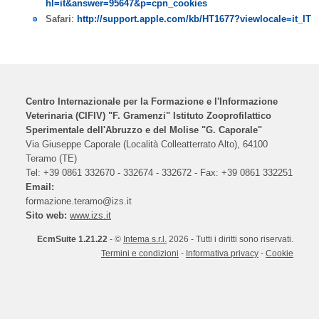
hl=it&answer=95647&p=cpn_cookies
Safari
:
http://support.apple.com/kb/HT1677?viewlocale=it_IT
Centro Internazionale per la Formazione e l'Informazione
Veterinaria (CIFIV) "F. Gramenzi" Istituto Zooprofilattico
Sperimentale dell'Abruzzo e del Molise "G. Caporale"
Via Giuseppe Caporale (Località Colleatterrato Alto), 64100
Teramo (TE)
Tel: +39 0861 332670 - 332674 - 332672 - Fax: +39 0861 332251
Email:
formazione.teramo
Sito
web:
www.izs.it
EcmSuite 1.21.22
- ©
Intema s.r.l.
2026 - Tutti i diritti sono riservati.
Termini e condizioni
-
Informativa privacy
-
Cookie