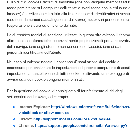
L'uso di c.d.
cookies
tecnici di sessione (che non vengono memorizzati i
modo persistente sul computer dell'utente e svaniscono con la chiusura d
browser) è strettamente limitato alla trasmissione di identificativi di sess
(costituiti da numeri casuali generati dal
server
) necessari per consentire
l'esplorazione sicura ed efficiente del sito.
I c.d.
cookies
tecnici di sessione utilizzati in questo sito evitano il ricors
altre tecniche informatiche potenzialmente pregiudizievoli per la riservat
della navigazione degli utenti e non consentono l'acquisizione di dati
personali identificativi dell'utente.
Nel caso si volesse negare il consenso d’installazione dei cookie è
necessario personalizzare le impostazioni del proprio computer o disposit
impostando la cancellazione di tutti i cookie o attivando un messaggio di
avviso quando i cookie vengono memorizzati.
Per la gestione dei cookie vi consigliamo di far riferimento ai siti degli
sviluppatori dei browser, ad esempio:
Internet Explorer:
http://windows.microsoft.com/it-it/windows-
vista/block-or-allow-cookies
Firefox:
http://support.mozilla.com/it-IT/kb/Cookies
Chrome:
https://support.google.com/chrome/bin/answer.py?